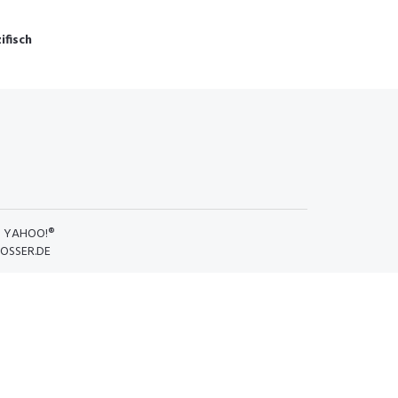
fisch
D
YAHOO!®
OSSER.DE