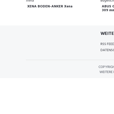
XENA BODEN-ANKER Xena
ABUS G
309 m
WEITE
RSS FEE
DATENSC
COPYRIG
WEITERE