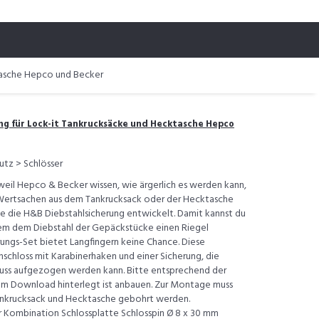
tasche Hepco und Becker
g für Lock-it Tankrucksäcke und Hecktasche Hepco
utz > Schlösser
eil Hepco & Becker wissen, wie ärgerlich es werden kann,
 Wertsachen aus dem Tankrucksack oder der Hecktasche
sie die H&B Diebstahlsicherung entwickelt. Damit kannst du
dem dem Diebstahl der Gepäckstücke einen Riegel
rungs-Set bietet Langfingern keine Chance. Diese
schloss mit Karabinerhaken und einer Sicherung, die
hluss aufgezogen werden kann. Bitte entsprechend der
um Download hinterlegt ist anbauen. Zur Montage muss
Tankrucksack und Hecktasche gebohrt werden.
r Kombination Schlossplatte Schlosspin Ø 8 x 30 mm