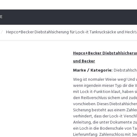
TE
Hepco+Becker Diebstahlsicherung für Lock-it Tankrucksäcke und Heck
Hepco+Becker Diebstahlsicherun
und Becker
Marke / Kategorie:
Diebstahlsch
Weg ist normaler Weise weg! Und w
wenn irgendein mieser Typ dir die
mit Lock it-Funktion klaut, haben 
den Reißverschluss sichern und zu
vorschieben. Dieses Diebstahlsiche
Sicherung besteht aus einem Zahlen
verhindert, dass der Lock-it Versc
Anleitung, die unter Dokumente z
ein Loch in die Bodenschale von 
Lieferumfang: Zahlenschloss mit 3e