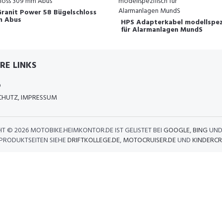
ranit Power 58 Bügelschloss
m Abus
HPS Adapterkabel modellspezi
für Alarmanlagen MundS
RE LINKS
D
HUTZ, IMPRESSUM
HT ©
2026 MOTOBIKE.HEIMKONTOR.DE IST GELISTET BEI
GOOGLE
,
BING
UN
 PRODUKTSEITEN SIEHE
DRIFTKOLLEGE.DE
,
MOTOCRUISER.DE
UND
KINDERCR