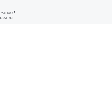
D
YAHOO!®
OSSER.DE