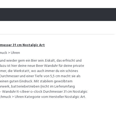
messer 31 cm Nostalgic Art
muck > Uhren
nd wieder gern ein Bier sein. Eiskalt, das erfrischt und
azu ist hier deine neue Beer Wanduhr für deine private
mer, die Werkstatt, wo auch immer du ein schönes
m Durchmesser und einer Tiefe von 5,5 cm macht sie als
 einen guten Eindruck. Mit stabilem gewölbtem
hrwerk, batteriebetrieben (nicht im Lieferumfang
- Wanduhr It-s Beer o-clock Durchmesser 31 cm Nostalgic
 Schmuck > Uhren Kategorie vom Hersteller Nostalgic Art.