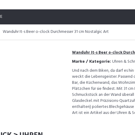
TE
Wanduhr It-s Beer o-clock Durchmesser 31 cm Nostalgic Art
Wanduhr It-s Beer o-clock Durch
Marke / Kategorie:
Uhren & Sch
Und nach dem Biken, da darf es hin u
weckt die Lebensgeister. Passend d
Bar, die Küchenwand, das Wohnzim
Plätzchen für sie findest. Mit 31 c
Schmuckstück an der Wand überall
Glasdeckel. mit Präzisions-Quartzu
enthalten) poliertes Blechgehäuse 
Art ist ein Artikel aus der Uhren &