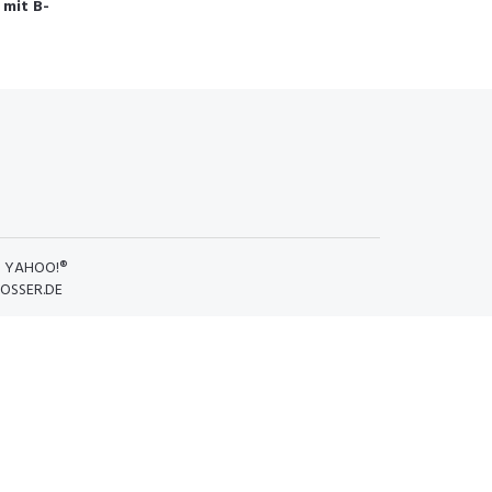
 mit B-
D
YAHOO!®
OSSER.DE