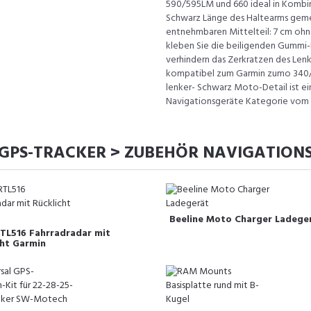
590/595LM und 660 ideal in Kombi
Schwarz Länge des Haltearms geme
entnehmbaren Mittelteil: 7 cm oh
kleben Sie die beiligenden Gummi-Ei
verhindern das Zerkratzen des Le
kompatibel zum Garmin zumo 340/3
lenker- Schwarz Moto-Detail ist ei
Navigationsgeräte Kategorie vom 
 GPS-TRACKER > ZUBEHÖR NAVIGATION
Beeline Moto Charger Ladege
RTL516 Fahrradradar mit
cht Garmin