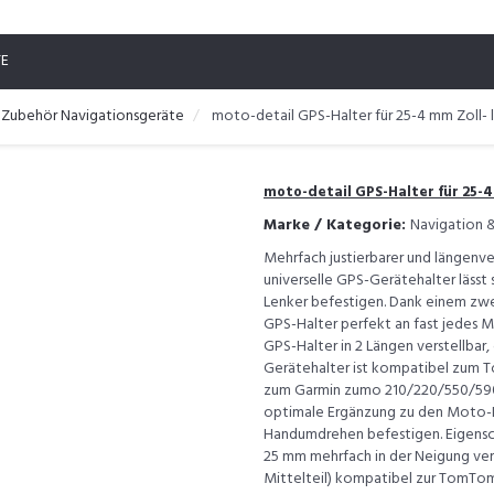
TE
 Zubehör Navigationsgeräte
moto-detail GPS-Halter für 25-4 mm Zoll-
moto-detail GPS-Halter für 25-4
Marke / Kategorie:
Navigation 
Mehrfach justierbarer und längenve
universelle GPS-Gerätehalter läss
Lenker befestigen. Dank einem zwe
GPS-Halter perfekt an fast jedes 
GPS-Halter in 2 Längen verstellbar,
Gerätehalter ist kompatibel zum 
zum Garmin zumo 210/220/550/590/
optimale Ergänzung zu den Moto-De
Handumdrehen befestigen. Eigensch
25 mm mehrfach in der Neigung ver
Mittelteil) kompatibel zur TomTom