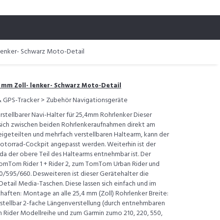
 lenker- Schwarz Moto-Detail
 mm Zoll- lenker- Schwarz Moto-Detail
& GPS-Tracker > Zubehör Navigationsgeräte
rstellbarer Navi-Halter für 25,4mm Rohrlenker Dieser
t sich zwischen beiden Rohrlenkeraufnahmen direkt am
igeteilten und mehrfach verstellbaren Haltearm, kann der
Motorrad-Cockpit angepasst werden. Weiterhin ist der
 da der obere Teil des Haltearms entnehmbar ist. Der
TomTom Rider 1 + Rider 2, zum TomTom Urban Rider und
595/660. Desweiteren ist dieser Gerätehalter die
tail Media-Taschen. Diese lassen sich einfach und im
aften: Montage an alle 25,4 mm (Zoll) Rohrlenker Breite:
stellbar 2-fache Längenverstellung (durch entnehmbaren
 Rider Modellreihe und zum Garmin zumo 210, 220, 550,