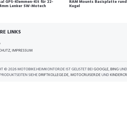
sal GPS-Klemmen-Kit für 22-
RAM Mounts Basisplatte rund
4mm Lenker SW-Motech
Kugel
RE LINKS
D
HUTZ, IMPRESSUM
HT ©
2026 MOTOBIKE.HEIMKONTOR.DE IST GELISTET BEI
GOOGLE
,
BING
UN
 PRODUKTSEITEN SIEHE
DRIFTKOLLEGE.DE
,
MOTOCRUISER.DE
UND
KINDERCR